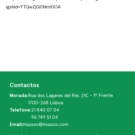
igshid=YTQwZjQ0NmI0OA
Contactos
Morada:
Rua dos Lagares del Rei, 21C - 1º Frente
1700-268 Lisboa
Telefone:
21 840 07 04
96 749 51 04
Email:
mussoc@mussoc.com